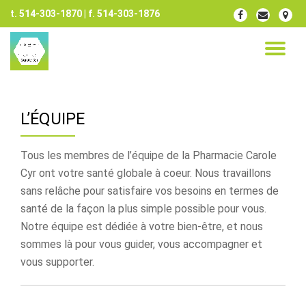
t. 514-303-1870 | f. 514-303-1876
fa-
fa-
fa-
facebook
envelope
map-
Aller
marker
au
DÉ
contenu
LA
L’ÉQUIPE
NA
Tous les membres de l’équipe de la Pharmacie Carole
Cyr ont votre santé globale à coeur. Nous travaillons
sans relâche pour satisfaire vos besoins en termes de
santé de la façon la plus simple possible pour vous.
Notre équipe est dédiée à votre bien-être, et nous
sommes là pour vous guider, vous accompagner et
vous supporter.