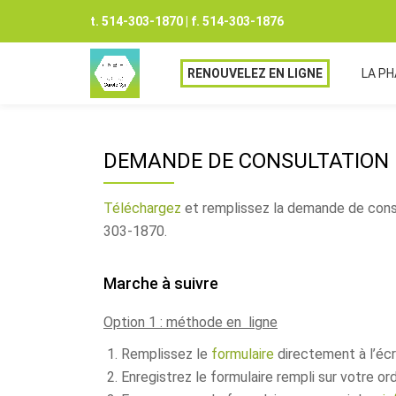
t. 514-303-1870 | f. 514-303-1876
Aller
au
RENOUVELEZ EN LIGNE
LA P
contenu
DEMANDE DE CONSULTATION
Téléchargez
et remplissez la demande de cons
303-1870.
Marche à suivre
Option 1 : méthode en ligne
Remplissez le
formulaire
directement à l’éc
Enregistrez le formulaire rempli sur votre or