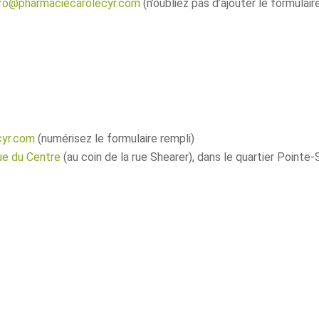
nfo@pharmaciecarolecyr.com
(n’oubliez pas d’ajouter le formulair
cyr.com
(numérisez le formulaire rempli)
ue du Centre
(au coin de la rue Shearer), dans le quartier Pointe