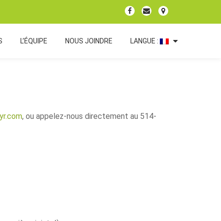
fa-
fa-
fa-
facebook
envelope
map-
marker
S
L’ÉQUIPE
NOUS JOINDRE
LANGUE :
yr.com
, ou appelez-nous directement au 514-